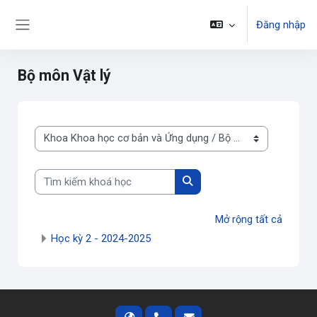
Chuyển tới nội dung chính
Đăng nhập
Bảng điều khiển cạnh
Bộ môn Vật lý
Danh mục khoá học
Tìm kiếm khoá học
Tìm kiếm khoá học
Mở rộng tất cả
Học kỳ 2 - 2024-2025