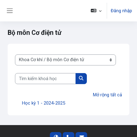
Chuyển tới nội dung chính
Đăng nhập
Bảng điều khiển cạnh
Bộ môn Cơ điện tử
Danh mục khoá học
Tìm kiếm khoá học
Tìm kiếm khoá học
Mở rộng tất cả
Học kỳ 1 - 2024-2025