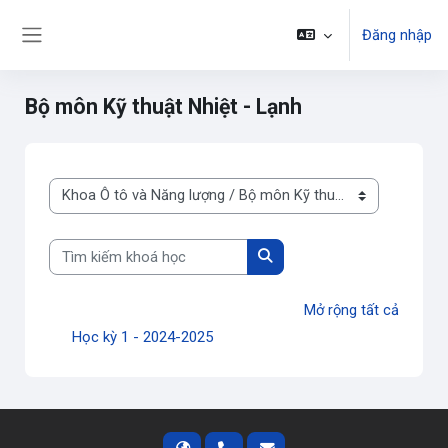
Chuyển tới nội dung chính
Đăng nhập
Bảng điều khiển cạnh
Bộ môn Kỹ thuật Nhiệt - Lạnh
Danh mục khoá học
Tìm kiếm khoá học
Tìm kiếm khoá học
Mở rộng tất cả
Học kỳ 1 - 2024-2025